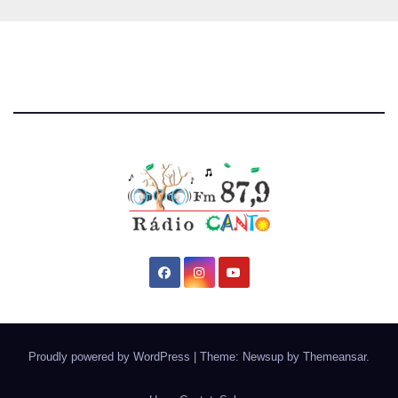
Proudly powered by WordPress
|
Theme: Newsup by
Themeansar
.