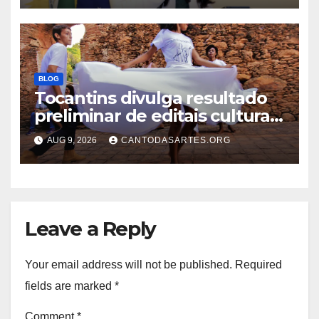
BLOG
Tocantins divulga resultado
preliminar de editais culturais
do Ciclo 2
AUG 9, 2026
CANTODASARTES.ORG
Leave a Reply
Your email address will not be published.
Required
fields are marked
*
Comment
*