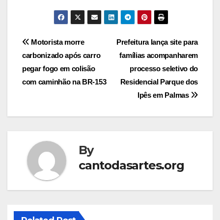
Post
Motorista morre
Prefeitura lança site para
carbonizado após carro
famílias acompanharem
navigation
pegar fogo em colisão
processo seletivo do
com caminhão na BR-153
Residencial Parque dos
Ipês em Palmas
By
cantodasartes.org