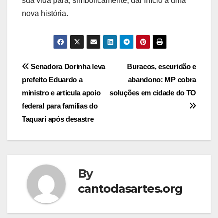
sua vida para, simbolicamente, dar início a uma
nova história.
Post
Senadora Dorinha leva
Buracos, escuridão e
prefeito Eduardo a
abandono: MP cobra
navigation
ministro e articula apoio
soluções em cidade do TO
federal para famílias do
Taquari após desastre
By
cantodasartes.org