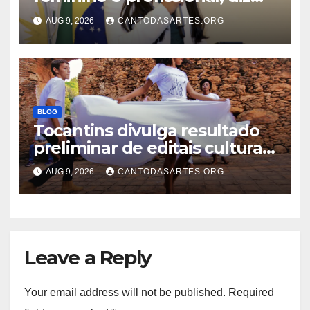
presidente do Conselho de
AUG 9, 2026
CANTODASARTES.ORG
Educação
BLOG
Tocantins divulga resultado
preliminar de editais culturais
do Ciclo 2
AUG 9, 2026
CANTODASARTES.ORG
Leave a Reply
Your email address will not be published.
Required