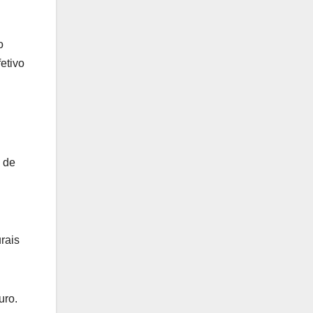
o
etivo
 de
rais
uro.