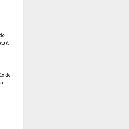
ado
das à
ção de
ão
,