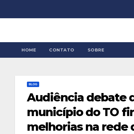
Skip
to
content
HOME
CONTATO
SOBRE
BLOG
Audiência debate 
município do TO f
melhorias na rede 