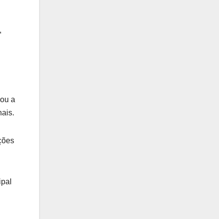
,
çou a
nais.
ções
ipal