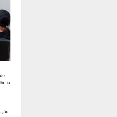
 do
lhoria
uação