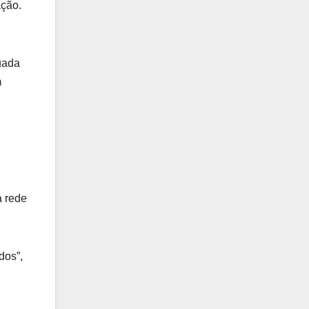
ação.
uada
m
a rede
dos”,