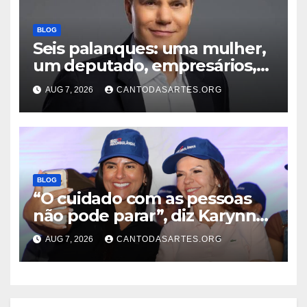
BLOG
Seis palanques: uma mulher,
um deputado, empresários,
professor e vice-governador;
AUG 7, 2026
CANTODASARTES.ORG
Conheça todos os nomes que
disputam o Governo do TO
BLOG
“O cuidado com as pessoas
não pode parar”, diz Karynne
Sotero ao reforçar seu apoio à
AUG 7, 2026
CANTODASARTES.ORG
professora Dorinha