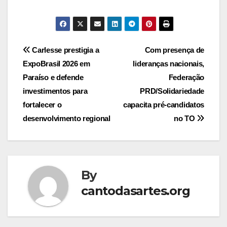
Post
Carlesse prestigia a
Com presença de
ExpoBrasil 2026 em
lideranças nacionais,
navigation
Paraíso e defende
Federação
investimentos para
PRD/Solidariedade
fortalecer o
capacita pré-candidatos
desenvolvimento regional
no TO
By
cantodasartes.org