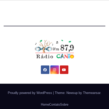
Proudly powered by WordPress
|
Theme: Newsup by
Themeansar
.
Home
Contato
Sobre