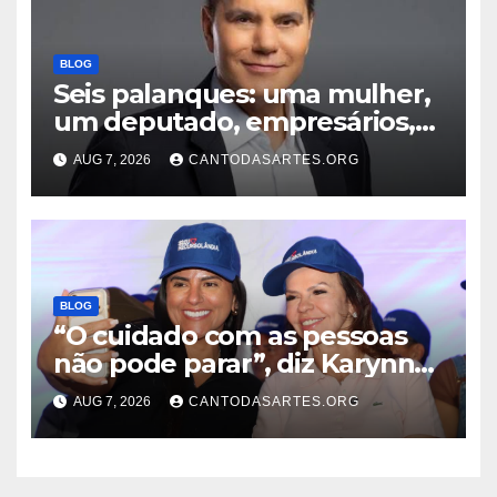
BLOG
Seis palanques: uma mulher,
um deputado, empresários,
professor e vice-governador;
AUG 7, 2026
CANTODASARTES.ORG
Conheça todos os nomes que
disputam o Governo do TO
BLOG
“O cuidado com as pessoas
não pode parar”, diz Karynne
Sotero ao reforçar seu apoio à
AUG 7, 2026
CANTODASARTES.ORG
professora Dorinha