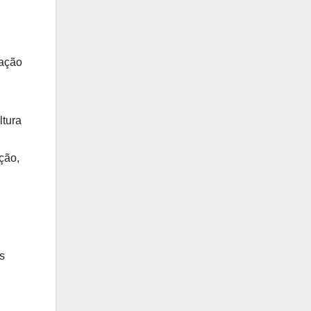
ração
ltura
ção,
s