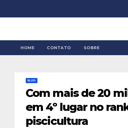
Skip
to
content
HOME
CONTATO
SOBRE
BLOG
Com mais de 20 mil
em 4º lugar no ran
piscicultura