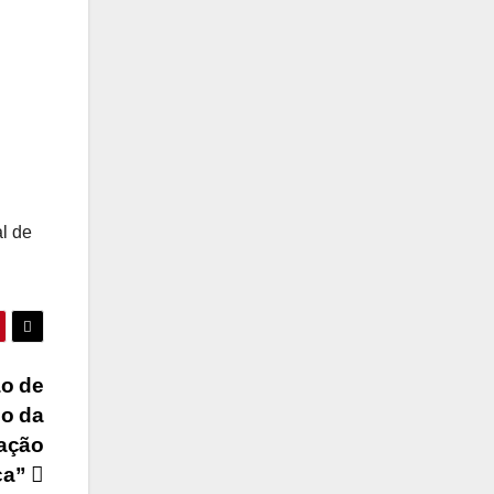
l de
o de
so da
cação
ca”