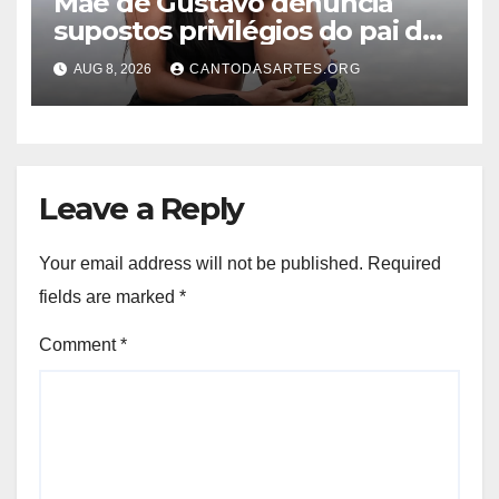
Mãe de Gustavo denuncia
supostos privilégios do pai do
menino na prisão: “Sendo
AUG 8, 2026
CANTODASARTES.ORG
tratado como um rei”
Leave a Reply
Your email address will not be published.
Required
fields are marked
*
Comment
*