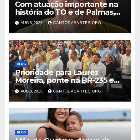
Com atuação importante na
história do TO e de Palmas,
morre Israel Siqueira; Palmas
AUG 8, 2026
CANTODASARTES.ORG
decreta luto oficial de três
dias
BLOG
Prioridade para Laurez
Moreira, ponte na BR-235 em
Pedro Afonso será construída
AUG 8, 2026
CANTODASARTES.ORG
pelo Presidente Lula
BLOG