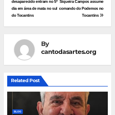
desaparecido entram no 5º
Siqueira Campos assume
navigation
dia em área de mata no sul
comando do Podemos no
do Tocantins
Tocantins
By
cantodasartes.org
Related Post
BLOG