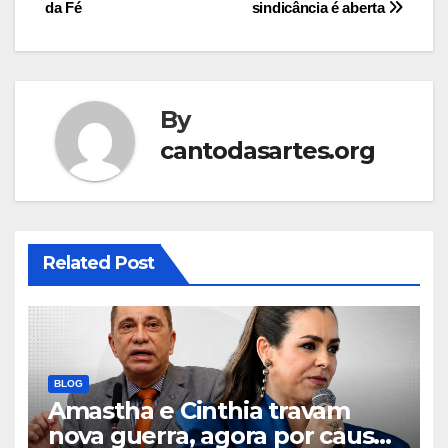
da Fé
sindicância é aberta
By
cantodasartes.org
Related Post
BLOG
Amastha e Cinthia travam
nova guerra, agora por causa