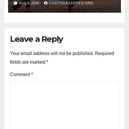
do Ciclo 2
AUG 9, 2026
CANTODASARTES.ORG
Leave a Reply
Your email address will not be published.
Required
fields are marked
*
Comment
*