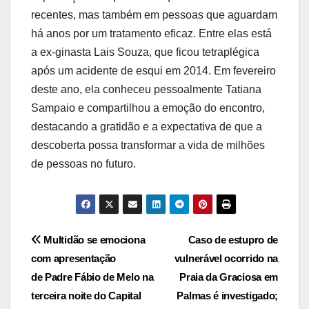
recentes, mas também em pessoas que aguardam
há anos por um tratamento eficaz. Entre elas está
a ex-ginasta Lais Souza, que ficou tetraplégica
após um acidente de esqui em 2014. Em fevereiro
deste ano, ela conheceu pessoalmente Tatiana
Sampaio e compartilhou a emoção do encontro,
destacando a gratidão e a expectativa de que a
descoberta possa transformar a vida de milhões
de pessoas no futuro.
Post
Multidão se emociona
Caso de estupro de
com apresentação
vulnerável ocorrido na
navigation
de Padre Fábio de Melo na
Praia da Graciosa em
terceira noite do Capital
Palmas é investigado;