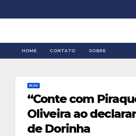
Skip
to
content
HOME
CONTATO
SOBRE
BLOG
“Conte com Piraquê
Oliveira ao declara
de Dorinha