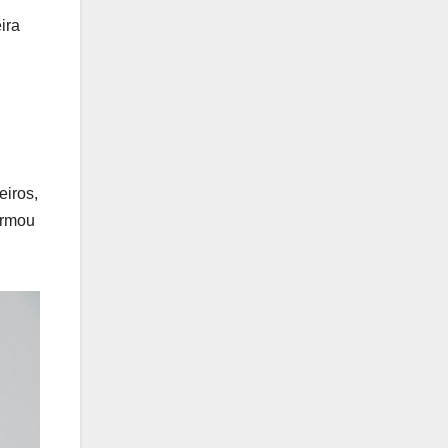
ira
eiros,
irmou