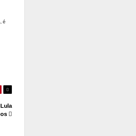
, é
 Lula
dos