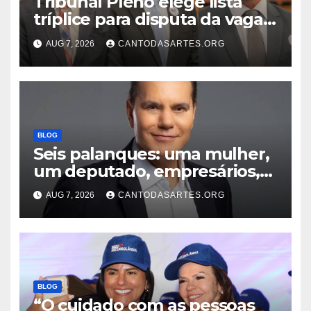
Tribunal Pleno elege lista
tríplice para disputa da vaga
de desembargador com os
AUG 7, 2026
CANTODASARTES.ORG
advogados Ercílio Bezerra,
Marcos Antônio e Guilherme
Trindade
BLOG
Seis palanques: uma mulher,
um deputado, empresários,
professor e vice-governador;
AUG 7, 2026
CANTODASARTES.ORG
Conheça todos os nomes que
disputam o Governo do TO
BLOG
“O cuidado com as pessoas