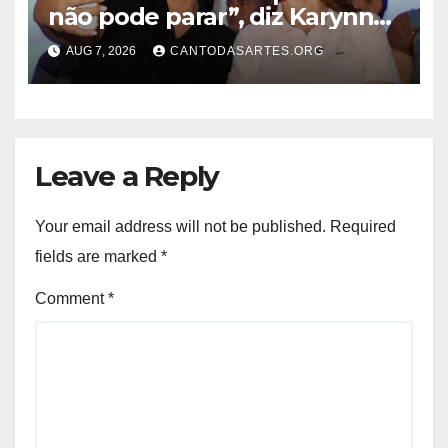
não pode parar”, diz Karynne
Sotero ao reforçar seu apoio à
AUG 7, 2026
CANTODASARTES.ORG
professora Dorinha
Leave a Reply
Your email address will not be published.
Required
fields are marked
*
Comment
*