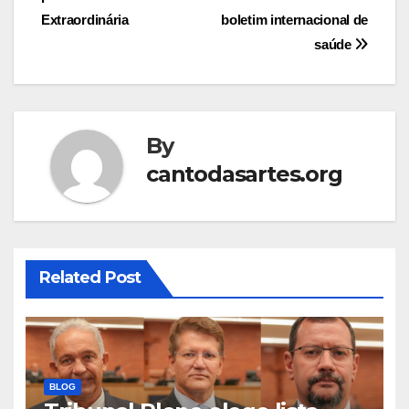
navigation
Extraordinária
boletim internacional de
saúde
By
cantodasartes.org
Related Post
BLOG