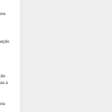
ora
mação
ção
tas a
ria