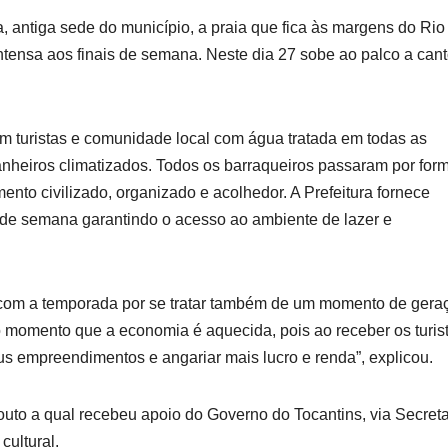
a, antiga sede do município, a praia que fica às margens do Rio
tensa aos finais de semana. Neste dia 27 sobe ao palco a cant
bem turistas e comunidade local com água tratada em todas as
anheiros climatizados. Todos os barraqueiros passaram por for
nto civilizado, organizado e acolhedor. A Prefeitura fornece
is de semana garantindo o acesso ao ambiente de lazer e
o com a temporada por se tratar também de um momento de gera
o momento que a economia é aquecida, pois ao receber os turis
us empreendimentos e angariar mais lucro e renda”, explicou.
Couto a qual recebeu apoio do Governo do Tocantins, via Secreta
cultural.