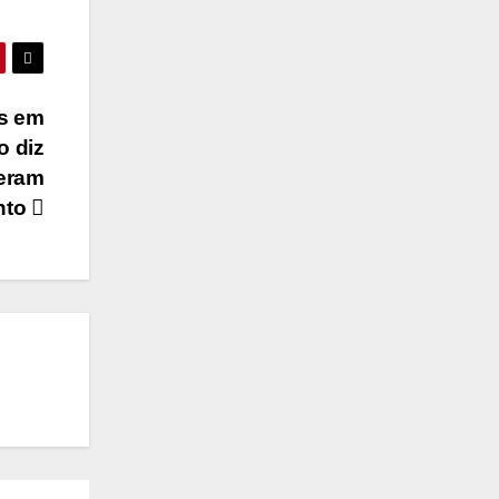
es em
o diz
geram
nto