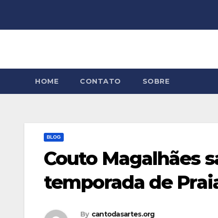
Skip
to
content
HOME
CONTATO
SOBRE
BLOG
Couto Magalhães sai
temporada de Prai
By
cantodasartes.org