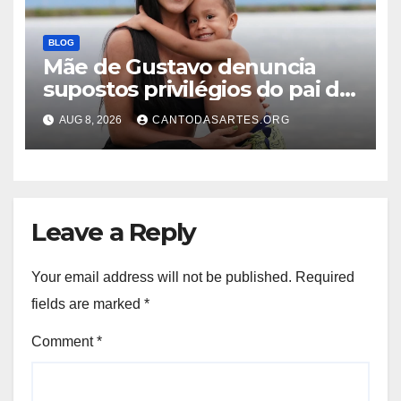
BLOG
Mãe de Gustavo denuncia
supostos privilégios do pai do
menino na prisão: “Sendo
AUG 8, 2026
CANTODASARTES.ORG
tratado como um rei”
Leave a Reply
Your email address will not be published.
Required
fields are marked
*
Comment
*