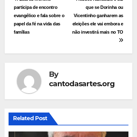
Post
participa de encontro
que se Dorinha ou
navigation
evangélico e fala sobre o
Vicentinho ganharem as
papel da fé na vida das
eleições ele vai embora e
famílias
não investirá mais no TO
By
cantodasartes.org
Related Post