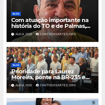
BLOG
Com atuação importante na
história do TO e de Palmas,
morre Israel Siqueira; Palmas
AUG 8, 2026
CANTODASARTES.ORG
decreta luto oficial de três
dias
BLOG
Prioridade para Laurez
Moreira, ponte na BR-235 em
Pedro Afonso será construída
AUG 8, 2026
CANTODASARTES.ORG
pelo Presidente Lula