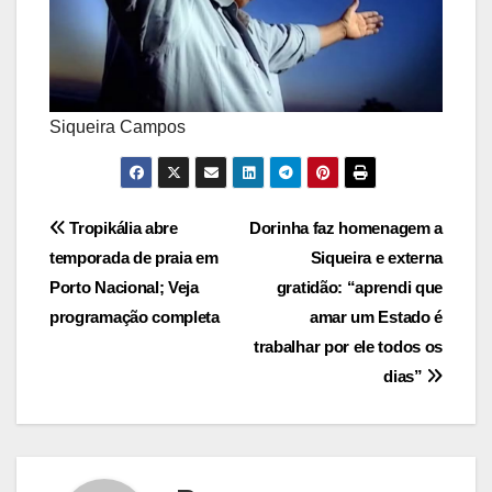
Siqueira Campos
Post
Tropikália abre
Dorinha faz homenagem a
temporada de praia em
Siqueira e externa
navigation
Porto Nacional; Veja
gratidão: “aprendi que
programação completa
amar um Estado é
trabalhar por ele todos os
dias”