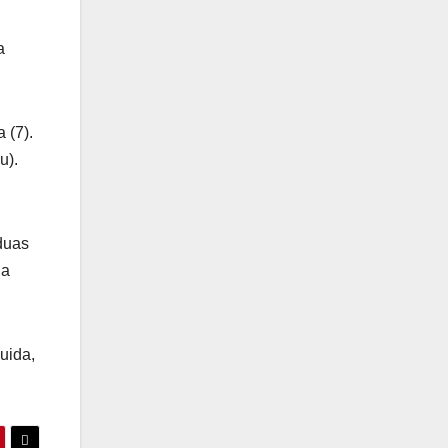
a
 (7).
u).
duas
 a
uida,