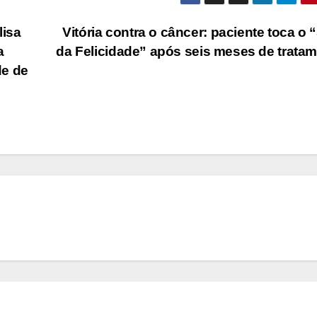
isa
Vitória contra o câncer: paciente toca o 
a
da Felicidade” após seis meses de trata
de de