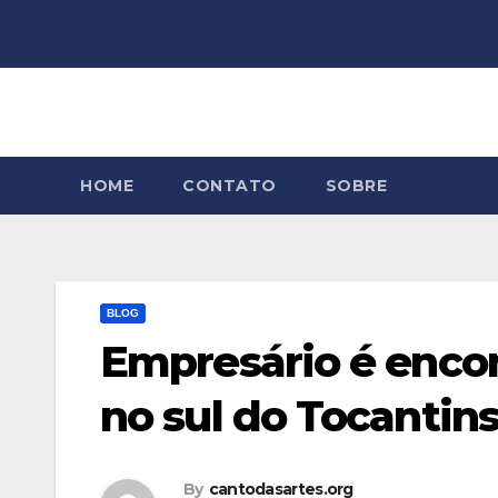
Skip
to
content
HOME
CONTATO
SOBRE
BLOG
Empresário é enco
no sul do Tocantin
By
cantodasartes.org