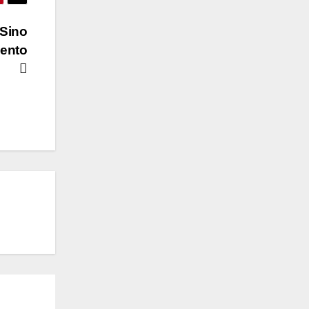
“Sino
mento