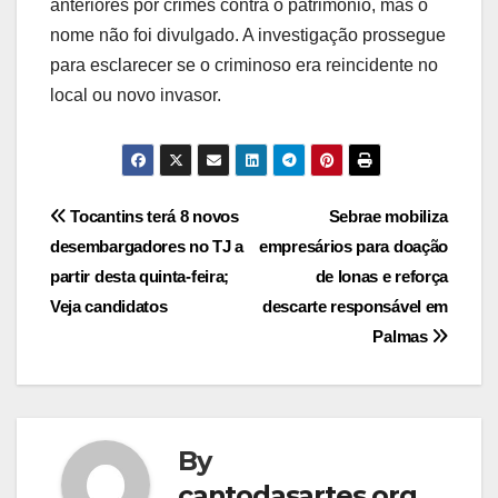
anteriores por crimes contra o patrimônio, mas o
nome não foi divulgado. A investigação prossegue
para esclarecer se o criminoso era reincidente no
local ou novo invasor.
Post
Tocantins terá 8 novos
Sebrae mobiliza
desembargadores no TJ a
empresários para doação
navigation
partir desta quinta-feira;
de lonas e reforça
Veja candidatos
descarte responsável em
Palmas
By
cantodasartes.org