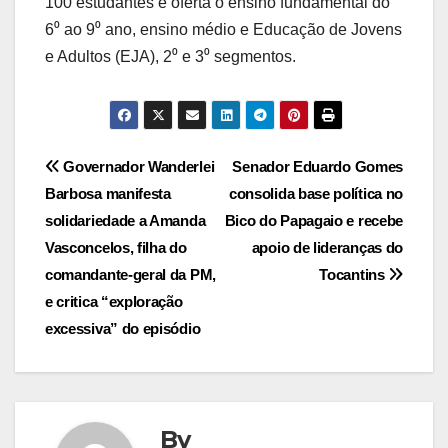
100 estudantes e oferta o ensino fundamental do
6⁰ ao 9⁰ ano, ensino médio e Educação de Jovens
e Adultos (EJA), 2⁰ e 3⁰ segmentos.
Post
Governador Wanderlei
Senador Eduardo Gomes
Barbosa manifesta
consolida base política no
navigation
solidariedade a Amanda
Bico do Papagaio e recebe
Vasconcelos, filha do
apoio de lideranças do
comandante-geral da PM,
Tocantins
e critica “exploração
excessiva” do episódio
By