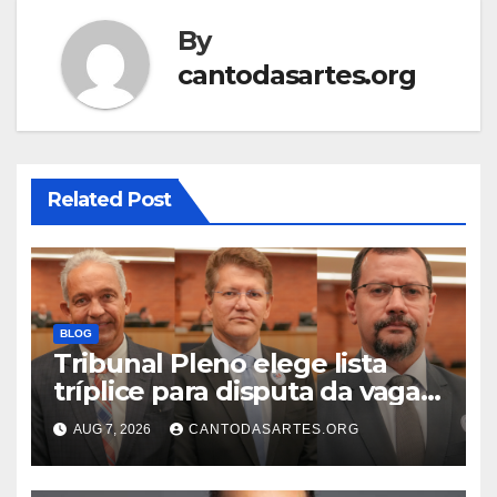
By
cantodasartes.org
Related Post
BLOG
Tribunal Pleno elege lista
tríplice para disputa da vaga
de desembargador com os
AUG 7, 2026
CANTODASARTES.ORG
advogados Ercílio Bezerra,
Marcos Antônio e Guilherme