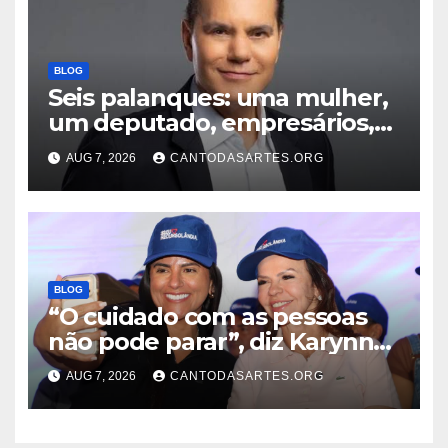
Trindade
BLOG
Seis palanques: uma mulher,
um deputado, empresários,
professor e vice-governador;
AUG 7, 2026
CANTODASARTES.ORG
Conheça todos os nomes que
disputam o Governo do TO
BLOG
“O cuidado com as pessoas
não pode parar”, diz Karynne
Sotero ao reforçar seu apoio à
AUG 7, 2026
CANTODASARTES.ORG
professora Dorinha