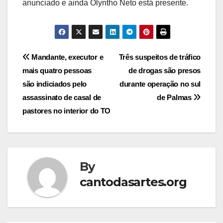
anunciado e ainda Olyntho Neto está presente.
Post
Mandante, executor e
Três suspeitos de tráfico
mais quatro pessoas
de drogas são presos
navigation
são indiciados pelo
durante operação no sul
assassinato de casal de
de Palmas
pastores no interior do TO
By
cantodasartes.org