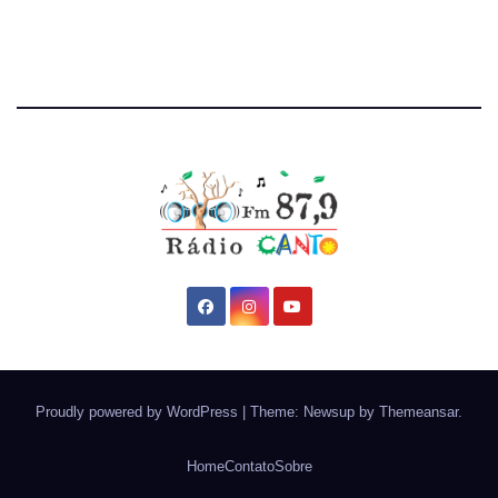
Proudly powered by WordPress
|
Theme: Newsup by
Themeansar
.
Home
Contato
Sobre