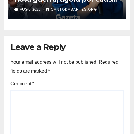
do Ideb de Palmas; Ele acusa
AUG 9, 2026
CANTODASARTES.ORG
e ela vai à justiça contra vídeo
Leave a Reply
Your email address will not be published.
Required
fields are marked
*
Comment
*