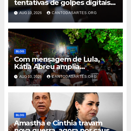
tentativas de golpes digitais
em um ano
AUG 10, 2026
CANTODASARTES.ORG
BLOG
Com mensagem de Lula,
Kátia Abreu amplia
mobilização e coloca
AUG 10, 2026
CANTODASARTES.ORG
juventude no centro da
campanha no Tocantins
BLOG
Amastha e Cinthia travam
nova guerra, agora por causa