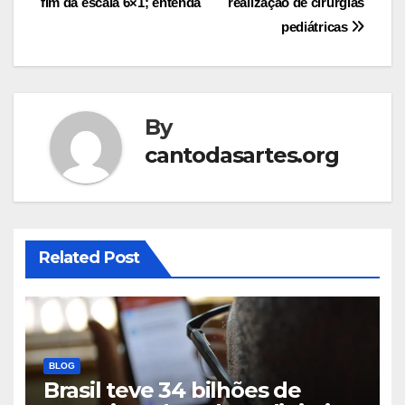
fim da escala 6×1; entenda
realização de cirurgias
pediátricas
By
cantodasartes.org
Related Post
BLOG
Brasil teve 34 bilhões de