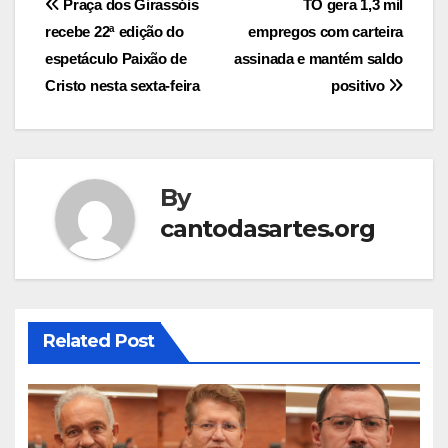
Post
Praça dos Girassóis
TO gera 1,3 mil
recebe 22ª edição do
empregos com carteira
navigation
espetáculo Paixão de
assinada e mantém saldo
Cristo nesta sexta-feira
positivo
By
cantodasartes.org
Related Post