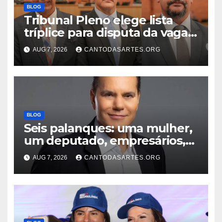
BLOG
Tribunal Pleno elege lista
tríplice para disputa da vaga
de desembargador com os
AUG 7, 2026
CANTODASARTES.ORG
advogados Ercílio Bezerra,
Marcos Antônio e Guilherme
Trindade
BLOG
Seis palanques: uma mulher,
um deputado, empresários,
professor e vice-governador;
AUG 7, 2026
CANTODASARTES.ORG
Conheça todos os nomes que
disputam o Governo do TO