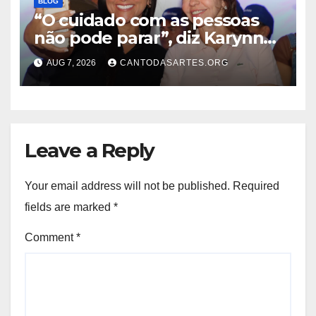
BLOG
“O cuidado com as pessoas
não pode parar”, diz Karynne
Sotero ao reforçar seu apoio à
AUG 7, 2026
CANTODASARTES.ORG
professora Dorinha
Leave a Reply
Your email address will not be published.
Required
fields are marked
*
Comment
*