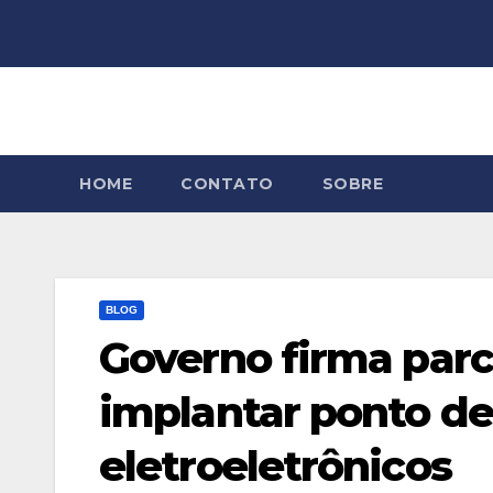
Skip
to
content
HOME
CONTATO
SOBRE
BLOG
Governo firma par
implantar ponto de
eletroeletrônicos