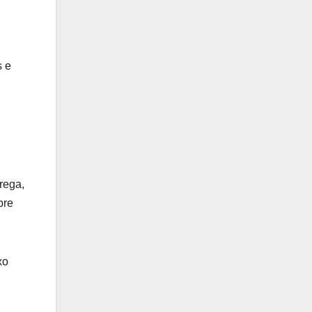
s e
rega,
bre
xo