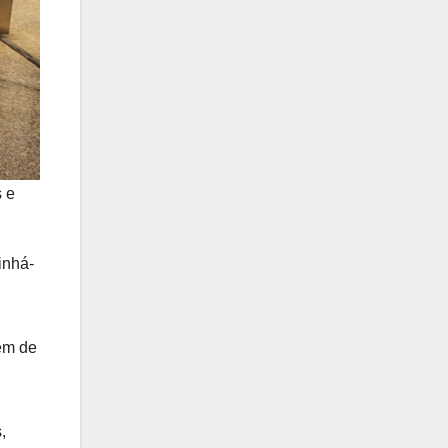
s e
inhá-
lém de
,