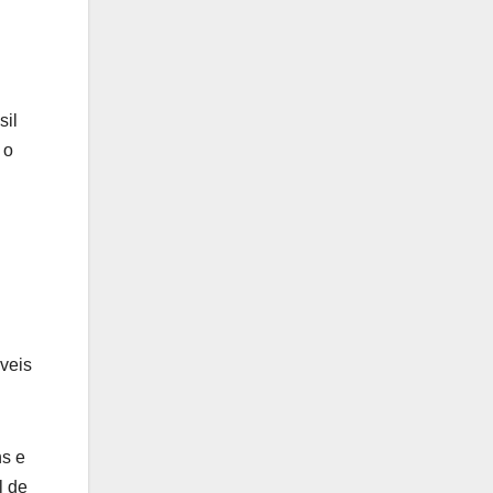
sil
 o
veis
ns e
l de