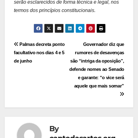
serão esclarecidos de forma técnica e legal, nos
termos dos princípios constitucionais.
Post
Palmas decreta ponto
Governador diz que
facultativo nos dias 4 e 5
rumores de desavenças
navigation
de junho
são “intriga da oposição”,
defende nomes ao Senado
e garante: “o vice será
aquele que mais somar”
By