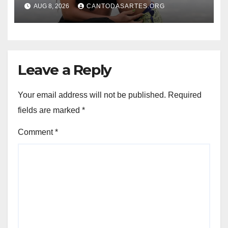
menino na prisão: “Sendo
AUG 8, 2026
CANTODASARTES.ORG
tratado como um rei”
Leave a Reply
Your email address will not be published.
Required
fields are marked
*
Comment
*