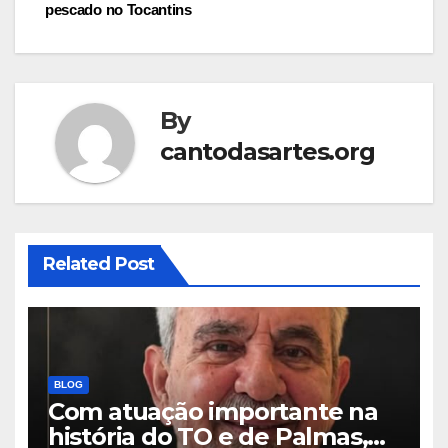
pescado no Tocantins
By
cantodasartes.org
Related Post
BLOG
Com atuação importante na
história do TO e de Palmas,