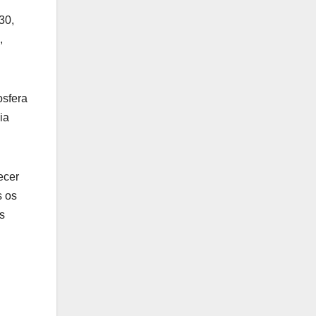
30,
,
osfera
ia
ecer
s os
s