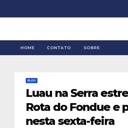
Skip
to
content
HOME
CONTATO
SOBRE
BLOG
Luau na Serra est
Rota do Fondue e 
nesta sexta-feira