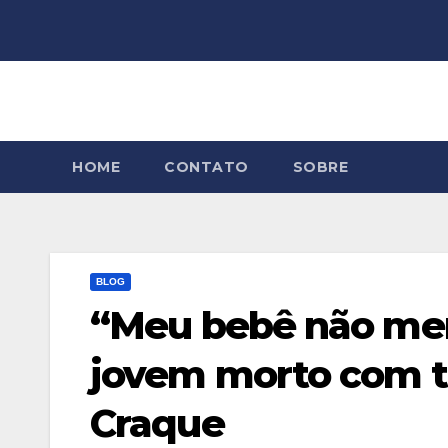
Skip
to
content
HOME
CONTATO
SOBRE
BLOG
“Meu bebê não mere
jovem morto com ti
Craque