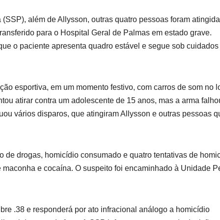
(SSP), além de Allysson, outras quatro pessoas foram atingid
ransferido para o Hospital Geral de Palmas em estado grave.
que o paciente apresenta quadro estável e segue sob cuidados
ição esportiva, em um momento festivo, com carros de som no lo
tou atirar contra um adolescente de 15 anos, mas a arma falh
tuou vários disparos, que atingiram Allysson e outras pessoas q
ico de drogas, homicídio consumado e quatro tentativas de homic
de maconha e cocaína. O suspeito foi encaminhado à Unidade P
bre .38 e responderá por ato infracional análogo a homicídio