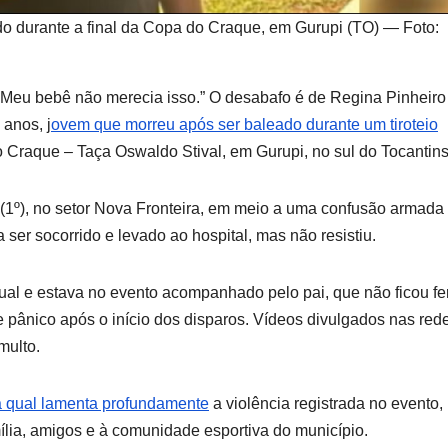
o durante a final da Copa do Craque, em Gurupi (TO) — Foto:
. Meu bebê não merecia isso.” O desabafo é de Regina Pinheiro
anos, j
ovem que morreu após ser baleado durante um tiroteio
o Craque – Taça Oswaldo Stival, em Gurupi, no sul do Tocantins
o (1º), no setor Nova Fronteira, em meio a uma confusão armada
 ser socorrido e levado ao hospital, mas não resistiu.
tual e estava no evento acompanhado pelo pai, que não ficou fe
 pânico após o início dos disparos. Vídeos divulgados nas red
multo.
na qual lamenta profundamente
a violência registrada no evento,
mília, amigos e à comunidade esportiva do município.