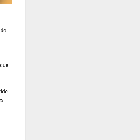
 do
.
 que
rido.
es