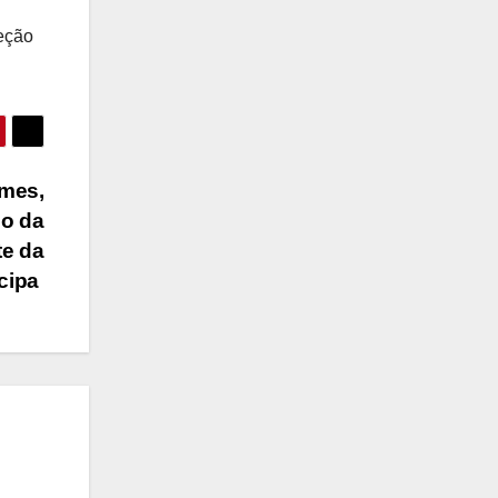
teção
mes,
ho da
te da
icipa