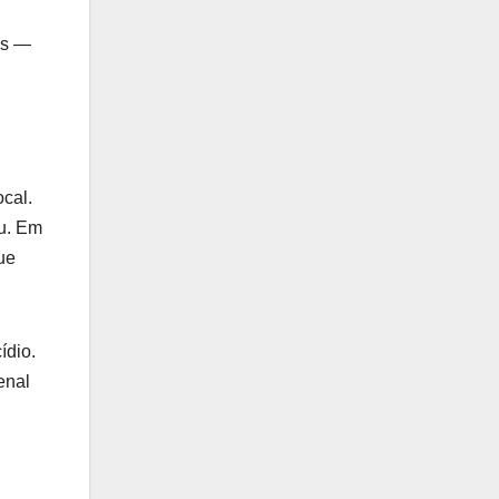
as —
cal.
ou. Em
ue
ídio.
enal