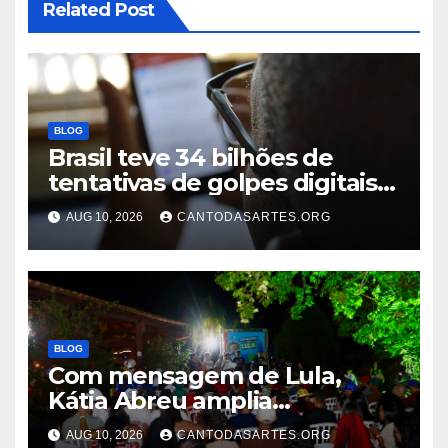
Related Post
BLOG
Brasil teve 34 bilhões de
tentativas de golpes digitais
em um ano
AUG 10, 2026
CANTODASARTES.ORG
BLOG
Com mensagem de Lula,
Kátia Abreu amplia
mobilização e coloca
AUG 10, 2026
CANTODASARTES.ORG