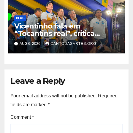
BLOG
Vicentinho fala em
“Tocantins real”, critica
política de gabinete e diz que
AUG 6, 2026
CANTODASARTES.ORG
quer governar “a quatro
mãos” com o povo
Leave a Reply
Your email address will not be published.
Required
fields are marked
*
Comment
*