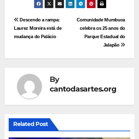
Post
Descendo a rampa:
Comunidade Mumbuca
Laurez Moreira está de
celebra os 25 anos do
navigation
mudança do Palácio
Parque Estadual do
Jalapão
By
cantodasartes.org
Related Post