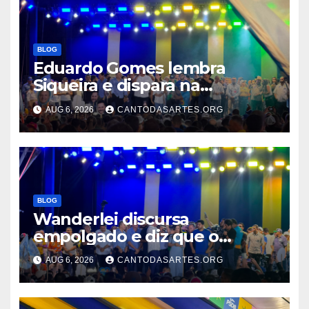
BLOG
Eduardo Gomes lembra
Siqueira e dispara na
convenção: “Não tentem
AUG 6, 2026
CANTODASARTES.ORG
fazer o povo de bobo, esse
time sabe ganhar o jogo e vai
dar vitória à Dorinha”
BLOG
Wanderlei discursa
empolgado e diz que o
palanque de Dorinha é o da
AUG 6, 2026
CANTODASARTES.ORG
união: “Vamos ter uma
grande vitória”