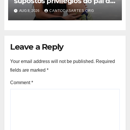
supostos privilégios do pai do
menino na prisão: “Sendo
AUG 8, 2026
CANTODASARTES.ORG
tratado como um rei”
Leave a Reply
Your email address will not be published.
Required
fields are marked
*
Comment
*