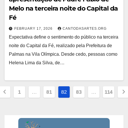
Melo na terceira noite do Capital da
Fé
FEBRUARY 17, 2026
CANTODASARTES.ORG
Expectativa define o sentimento do público na terceira
noite do Capital da Fé, realizado pela Prefeitura de
Palmas na Vila Olímpica. Desde cedo, pessoas como
Helena Lima da Silva, de…
Posts
1
…
81
82
83
…
114
pagination