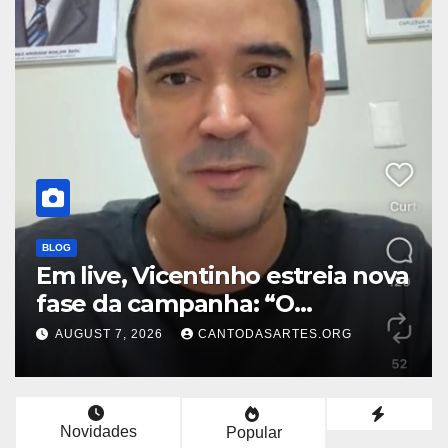
BLOG
Em live, Vicentinho estreia nova
fase da campanha: “O
tocantinense merece comparar
AUGUST 7, 2026
CANTODASARTES.ORG
projetos”
Novidades
Popular