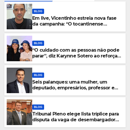
BLOG
Em live, Vicentinho estreia nova fase
da campanha: “O tocantinense
merece comparar projetos”
BLOG
“O cuidado com as pessoas não pode
parar”, diz Karynne Sotero ao reforçar
seu apoio à professora Dorinha
BLOG
Seis palanques: uma mulher, um
deputado, empresários, professor e
vice-governador; Conheça todos os
nomes que disputam o Governo do
TO
BLOG
Tribunal Pleno elege lista tríplice para
disputa da vaga de desembargador
com os advogados Ercílio Bezerra,