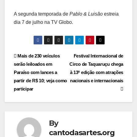
A segunda temporada de
Pablo & Luisão
estreia
dia 7 de julho na TV Globo.
Post
Mais de 230 veículos
Festival Internacional de
serão leiloados em
Circo de Taquaruçu chega
navigation
Paraíso com lances a
à 13ª edição com atrações
partir de R$ 10; veja como
nacionais e internacionais
participar
By
cantodasartes.org