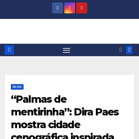
Skip
to
content
BLOG
“Palmas de
mentirinha”: Dira Paes
mostra cidade
cenográfica inspirada