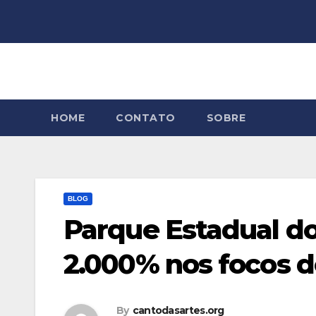
Skip
to
content
HOME
CONTATO
SOBRE
BLOG
Parque Estadual d
2.000% nos focos d
By
cantodasartes.org