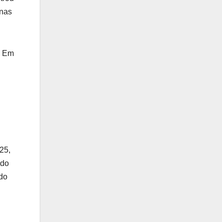
enas
. Em
25,
 do
 do