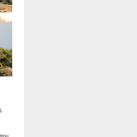
),
trou