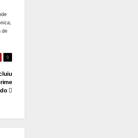
nde
nica,
s de
cluiu
crime
ado