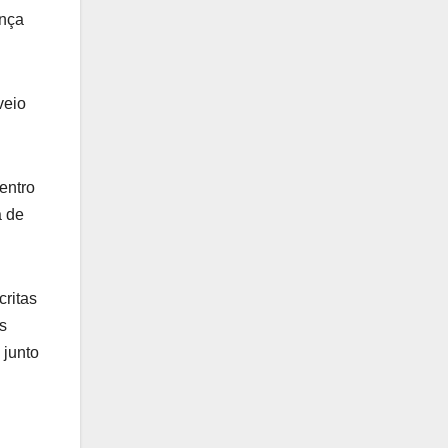
ança
veio
entro
a de
critas
s
 junto