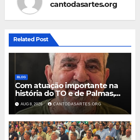
cantodasartes.org
Related Post
BLOG
Com atuação importante na
história do TO e de Palmas,
morre Israel Siqueira; Palmas
AUG 8, 2026
CANTODASARTES.ORG
decreta luto oficial de três
dias