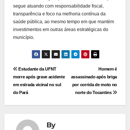
segue atuando com responsabilidade fiscal,
transparência e foco na melhoria contínua da
saúde pública, ao mesmo tempo em que mantém
investimentos em outras áreas estratégicas do
município.
Post
Estudante da UFNT
Homem é
morre após grave acidente
assassinado após briga
navigation
em estrada vicinal no sul
por corrida de moto no
do Pará
norte do Tocantins
By