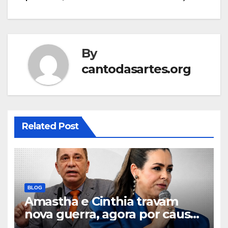
By
cantodasartes.org
Related Post
BLOG
Amastha e Cinthia travam
nova guerra, agora por causa
do Ideb de Palmas; Ele acusa