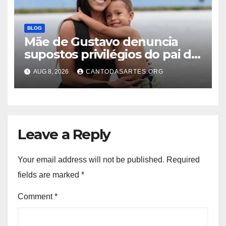
BLOG
Mãe de Gustavo denuncia
supostos privilégios do pai do
menino na prisão: “Sendo
AUG 8, 2026
CANTODASARTES.ORG
tratado como um rei”
Leave a Reply
Your email address will not be published.
Required
fields are marked
*
Comment
*