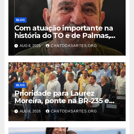
BLOG
Com atuação importante na
história do TO e de Palmas,
morre Israel Siqueira; Palmas
AUG 8, 2026
CANTODASARTES.ORG
decreta luto oficial de três
dias
BLOG
Prioridade para Laurez
Moreira, ponte na BR-235 em
Pedro Afonso será construída
AUG 8, 2026
CANTODASARTES.ORG
pelo Presidente Lula