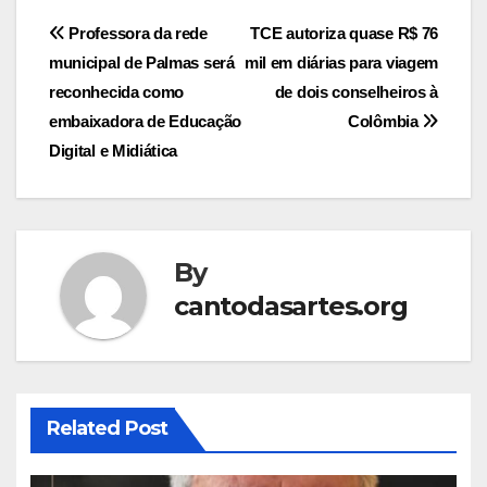
Post
Professora da rede
TCE autoriza quase R$ 76
municipal de Palmas será
mil em diárias para viagem
navigation
reconhecida como
de dois conselheiros à
embaixadora de Educação
Colômbia
Digital e Midiática
By
cantodasartes.org
Related Post