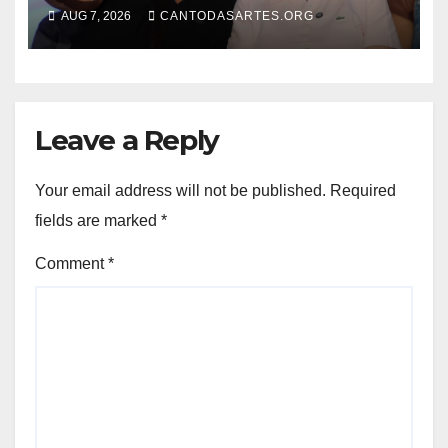
Sotero ao reforçar seu apoio à
AUG 7, 2026
CANTODASARTES.ORG
professora Dorinha
Leave a Reply
Your email address will not be published.
Required
fields are marked
*
Comment
*