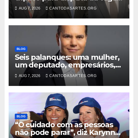
de desembargador com os
AUG 7, 2026
CANTODASARTES.ORG
advogados Ercílio Bezerra,
Marcos Antônio e Guilherme
Trindade
BLOG
Seis palanques: uma mulher,
um deputado, empresários,
professor e vice-governador;
AUG 7, 2026
CANTODASARTES.ORG
Conheça todos os nomes que
disputam o Governo do TO
BLOG
“O cuidado com as pessoas
não pode parar”, diz Karynne