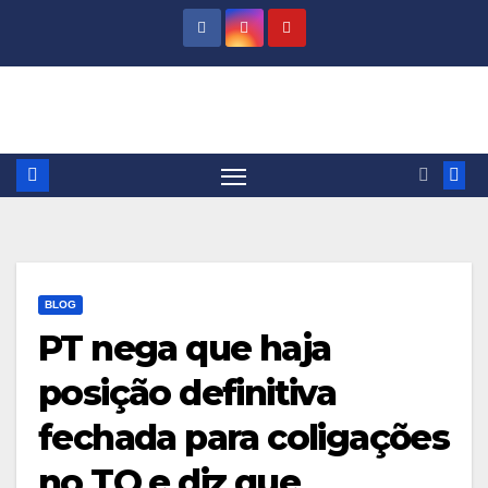
Skip
to
content
BLOG
PT nega que haja
posição definitiva
fechada para coligações
no TO e diz que