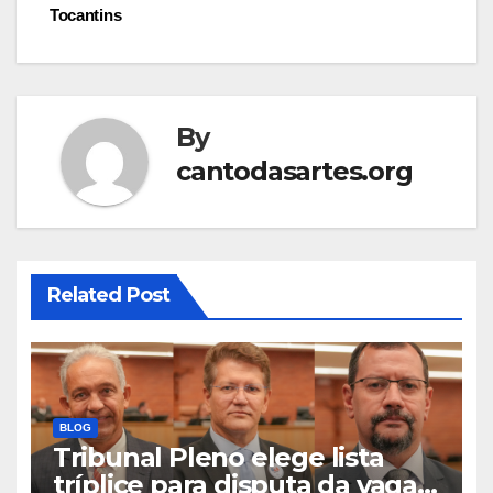
Tocantins
By
cantodasartes.org
Related Post
BLOG
Tribunal Pleno elege lista
tríplice para disputa da vaga