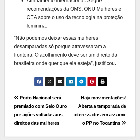
Alinhamento Internacional: Segue
recomendações da OMS, ONU Mulheres e
OEA sobre o uso da tecnologia na proteção
feminina.
“Não podemos deixar essas mulheres
desamparadas só porque atravessaram a
fronteira. O acolhimento deve ser um direito da
brasileira onde quer que ela esteja”, justificou.
Post
Porto Nacional será
Haja movimentações!
premiado com Selo Ouro
Aberta a temporada de
navigation
por ações voltadas aos
interessados em assumir
direitos das mulheres
o PP no Tocantins