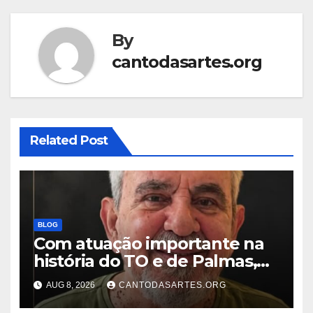
By
cantodasartes.org
Related Post
BLOG
Com atuação importante na
história do TO e de Palmas,
morre Israel Siqueira; Palmas
AUG 8, 2026
CANTODASARTES.ORG
decreta luto oficial de três