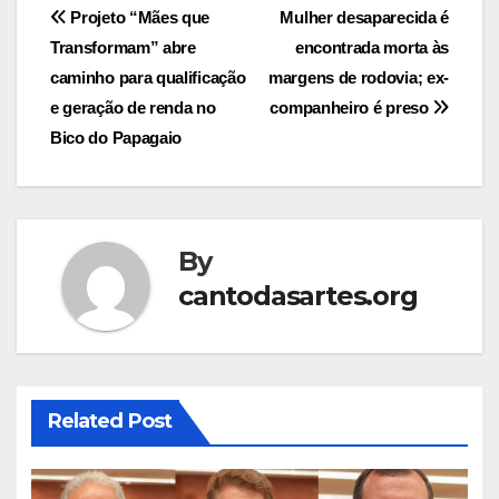
Post
Projeto “Mães que
Mulher desaparecida é
Transformam” abre
encontrada morta às
navigation
caminho para qualificação
margens de rodovia; ex-
e geração de renda no
companheiro é preso
Bico do Papagaio
By
cantodasartes.org
Related Post