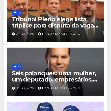
BLOG
Tribunal Pleno elege lista
tríplice para disputa da vaga
de desembargador com os
AUG 7, 2026
CANTODASARTES.ORG
advogados Ercílio Bezerra,
Marcos Antônio e Guilherme
Trindade
BLOG
Seis palanques: uma mulher,
um deputado, empresários,
professor e vice-governador;
AUG 7, 2026
CANTODASARTES.ORG
Conheça todos os nomes que
disputam o Governo do TO