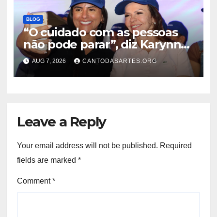
BLOG
“O cuidado com as pessoas
não pode parar”, diz Karynne
Sotero ao reforçar seu apoio à
AUG 7, 2026
CANTODASARTES.ORG
professora Dorinha
Leave a Reply
Your email address will not be published.
Required
fields are marked
*
Comment
*