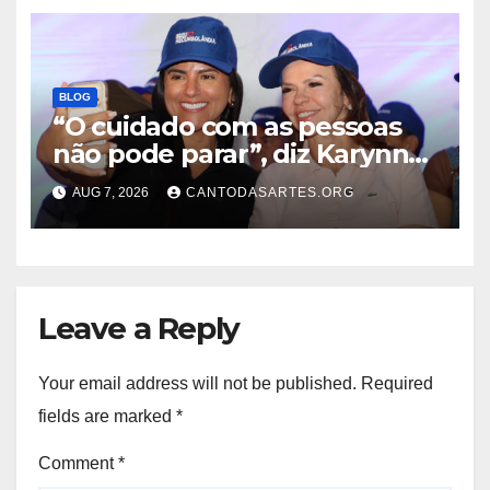
BLOG
“O cuidado com as pessoas
não pode parar”, diz Karynne
Sotero ao reforçar seu apoio à
AUG 7, 2026
CANTODASARTES.ORG
professora Dorinha
Leave a Reply
Your email address will not be published.
Required
fields are marked
*
Comment
*