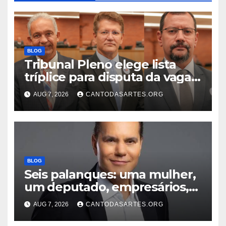
BLOG
Tribunal Pleno elege lista
tríplice para disputa da vaga
de desembargador com os
AUG 7, 2026
CANTODASARTES.ORG
advogados Ercílio Bezerra,
Marcos Antônio e Guilherme
Trindade
BLOG
Seis palanques: uma mulher,
um deputado, empresários,
professor e vice-governador;
AUG 7, 2026
CANTODASARTES.ORG
Conheça todos os nomes que
disputam o Governo do TO