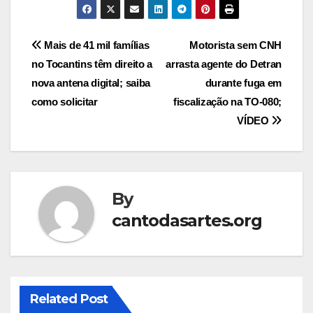
Post
Mais de 41 mil famílias
Motorista sem CNH
no Tocantins têm direito a
arrasta agente do Detran
navigation
nova antena digital; saiba
durante fuga em
como solicitar
fiscalização na TO-080;
VÍDEO
By
cantodasartes.org
Related Post