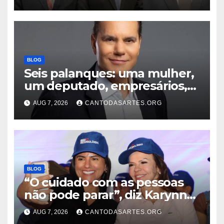
advogados Ercílio Bezerra,
Marcos Antônio e Guilherme
Trindade
BLOG
Seis palanques: uma mulher,
um deputado, empresários,
professor e vice-governador;
AUG 7, 2026
CANTODASARTES.ORG
Conheça todos os nomes que
disputam o Governo do TO
BLOG
“O cuidado com as pessoas
não pode parar”, diz Karynne
Sotero ao reforçar seu apoio à
AUG 7, 2026
CANTODASARTES.ORG
professora Dorinha