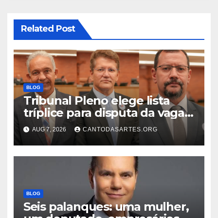
Related Post
BLOG
Tribunal Pleno elege lista
tríplice para disputa da vaga
de desembargador com os
AUG 7, 2026
CANTODASARTES.ORG
advogados Ercílio Bezerra,
Marcos Antônio e Guilherme
Trindade
BLOG
Seis palanques: uma mulher,