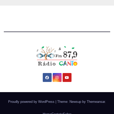
Proudly powered by WordPress
|
Theme: Newsup by
Themeansar
.