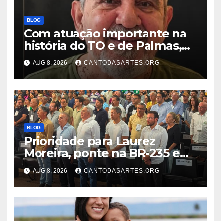
BLOG
Com atuação importante na
história do TO e de Palmas,
morre Israel Siqueira; Palmas
AUG 8, 2026
CANTODASARTES.ORG
decreta luto oficial de três
dias
BLOG
Prioridade para Laurez
Moreira, ponte na BR-235 em
Pedro Afonso será construída
AUG 8, 2026
CANTODASARTES.ORG
pelo Presidente Lula