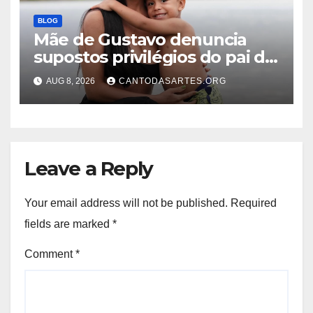
BLOG
Mãe de Gustavo denuncia
supostos privilégios do pai do
menino na prisão: “Sendo
AUG 8, 2026
CANTODASARTES.ORG
tratado como um rei”
Leave a Reply
Your email address will not be published.
Required
fields are marked
*
Comment
*