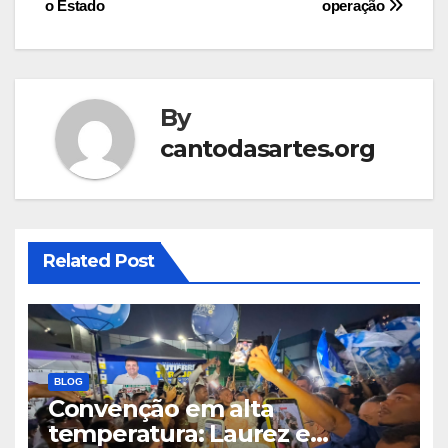
o Estado
operação
By
cantodasartes.org
Related Post
BLOG
Convenção em alta
temperatura: Laurez e