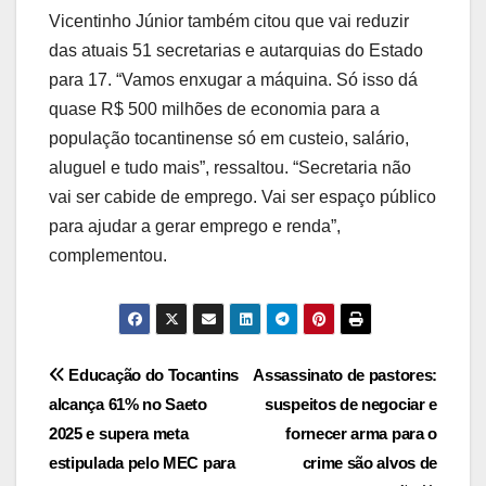
Vicentinho Júnior também citou que vai reduzir
das atuais 51 secretarias e autarquias do Estado
para 17. “Vamos enxugar a máquina. Só isso dá
quase R$ 500 milhões de economia para a
população tocantinense só em custeio, salário,
aluguel e tudo mais”, ressaltou. “Secretaria não
vai ser cabide de emprego. Vai ser espaço público
para ajudar a gerar emprego e renda”,
complementou.
Post
Educação do Tocantins
Assassinato de pastores:
alcança 61% no Saeto
suspeitos de negociar e
navigation
2025 e supera meta
fornecer arma para o
estipulada pelo MEC para
crime são alvos de