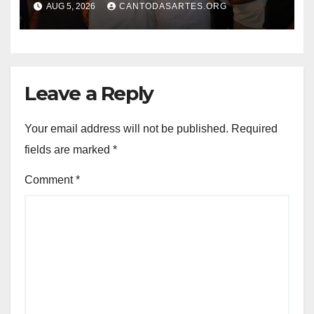
AUG 5, 2026
CANTODASARTES.ORG
“mostrou capacidade de
gestão”; Conheça perfil e
trajetória
Leave a Reply
Your email address will not be published.
Required
fields are marked
*
Comment
*