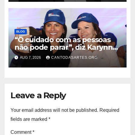
disputam o Governo do TO
BLOG
“O cuidado com as pessoas
não pode parar”, diz Karynne
Sotero ao reforçar seu apoio à
AUG 7, 2026
CANTODASARTES.ORG
professora Dorinha
Leave a Reply
Your email address will not be published.
Required
fields are marked
*
Comment
*