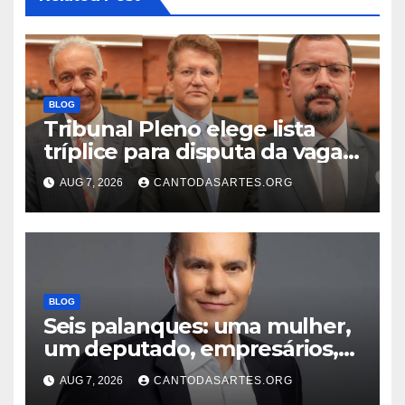
BLOG
Tribunal Pleno elege lista
tríplice para disputa da vaga
de desembargador com os
AUG 7, 2026
CANTODASARTES.ORG
advogados Ercílio Bezerra,
Marcos Antônio e Guilherme
Trindade
BLOG
Seis palanques: uma mulher,
um deputado, empresários,
professor e vice-governador;
AUG 7, 2026
CANTODASARTES.ORG
Conheça todos os nomes que