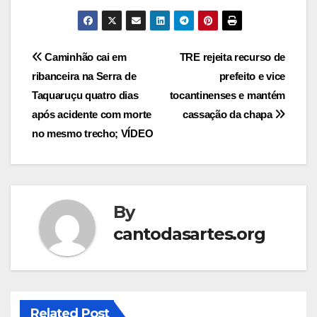
Post
Caminhão cai em
TRE rejeita recurso de
ribanceira na Serra de
prefeito e vice
navigation
Taquaruçu quatro dias
tocantinenses e mantém
após acidente com morte
cassação da chapa
no mesmo trecho; VÍDEO
By
cantodasartes.org
Related Post