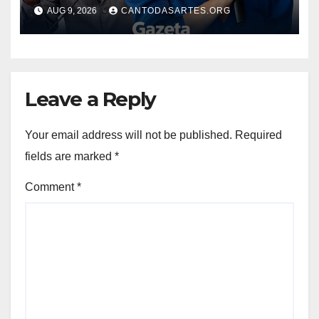
do Ideb de Palmas; Ele acusa
AUG 9, 2026
CANTODASARTES.ORG
e ela vai à justiça contra vídeo
Leave a Reply
Your email address will not be published.
Required
fields are marked
*
Comment
*