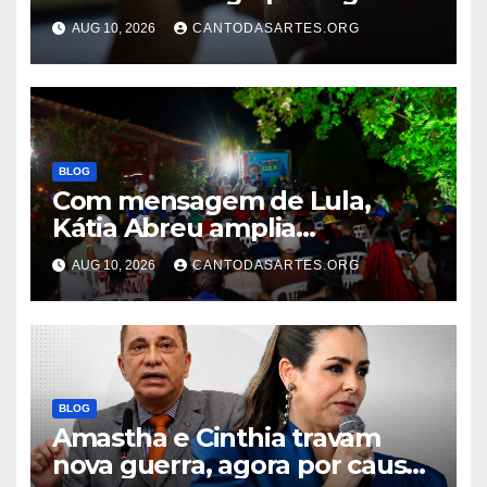
em um ano
AUG 10, 2026
CANTODASARTES.ORG
BLOG
Com mensagem de Lula,
Kátia Abreu amplia
mobilização e coloca
AUG 10, 2026
CANTODASARTES.ORG
juventude no centro da
campanha no Tocantins
BLOG
Amastha e Cinthia travam
nova guerra, agora por causa