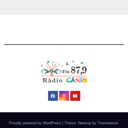
Proudly powered by WordPress
|
Theme: Newsup by
Themeansar
.