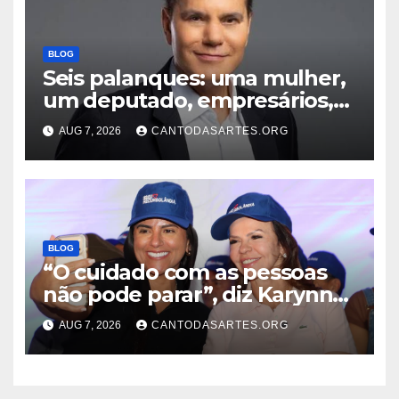
BLOG
Seis palanques: uma mulher,
um deputado, empresários,
professor e vice-governador;
AUG 7, 2026
CANTODASARTES.ORG
Conheça todos os nomes que
disputam o Governo do TO
BLOG
“O cuidado com as pessoas
não pode parar”, diz Karynne
Sotero ao reforçar seu apoio à
AUG 7, 2026
CANTODASARTES.ORG
professora Dorinha