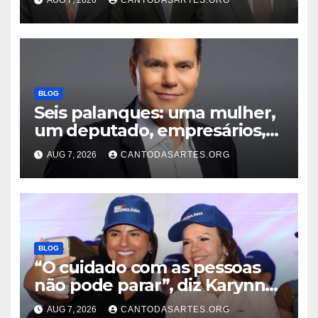
advogados Ercílio Bezerra,
Marcos Antônio e Guilherme
Trindade
BLOG
Seis palanques: uma mulher,
um deputado, empresários,
professor e vice-governador;
AUG 7, 2026
CANTODASARTES.ORG
Conheça todos os nomes que
disputam o Governo do TO
BLOG
“O cuidado com as pessoas
não pode parar”, diz Karynne
Sotero ao reforçar seu apoio à
AUG 7, 2026
CANTODASARTES.ORG