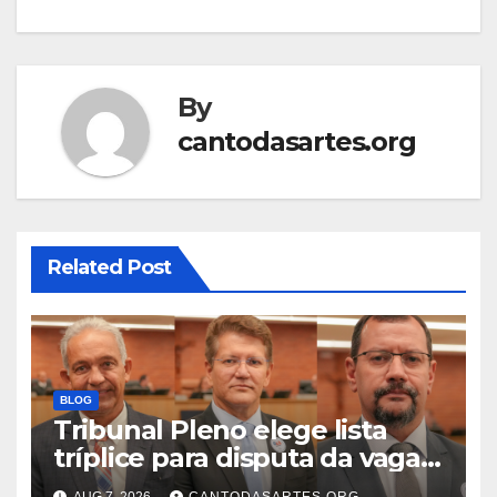
By
cantodasartes.org
Related Post
BLOG
Tribunal Pleno elege lista
tríplice para disputa da vaga
de desembargador com os
AUG 7, 2026
CANTODASARTES.ORG