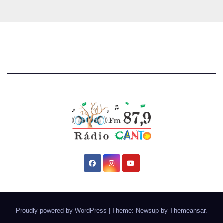
Proudly powered by WordPress
|
Theme: Newsup by
Themeansar
.