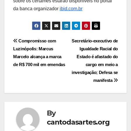
sobre os certames estarão disponíveis no portal
da banca organizador
ibid.com.br
Post
Compromisso com
Secretário-executivo de
Luzinópolis: Marcus
Igualdade Racial do
navigation
Marcelo alcança a marca
Estado é afastado do
de R$ 700 mil em emendas
cargo em meio a
investigação; Defesa se
manifesta
By
cantodasartes.org